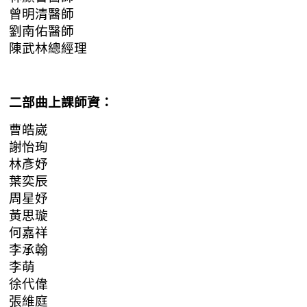
曾明清醫師
劉南佑醫師
陳武林總經理
二部曲上課師資：
曹皓崴
謝怡珣
林彥妤
葉奕辰
周星妤
黃思璇
何嘉祥
李承翰
李萌
徐代偉
張維庭