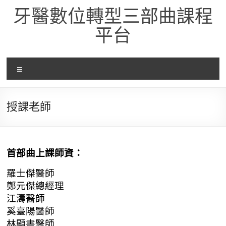
Skip
牙醫數位轉型三部曲課程
to
content
平台
選
單
授課老師
首部曲上課師資：
羅士傑醫師
鄭元傑總經理
江濤醫師
奚臺陽醫師
林顯書醫師