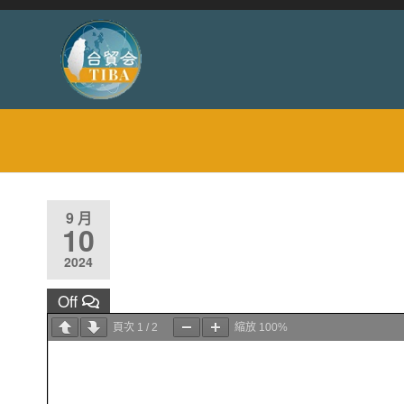
9 月
10
2024
Off
頁次
1
/
2
縮放
100%