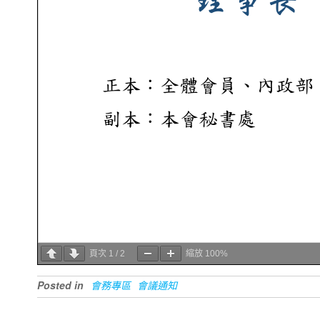
頁次
1
/
2
縮放
100%
Posted in
會務專區
會議通知